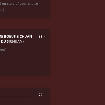
d on slate of your choice
mp)
DE BOEUF SICHUAN
33.-
E DU SICHUAN)
oeuf
22.-