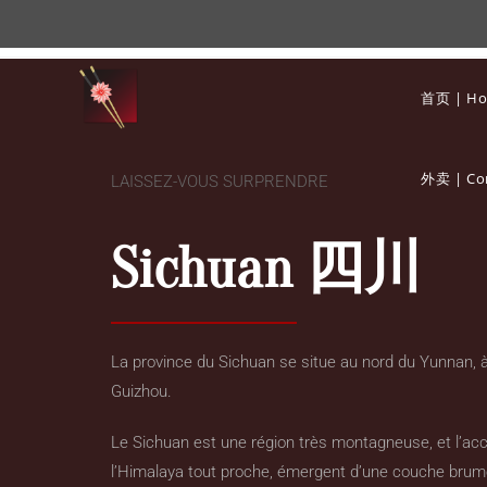
首页 | H
外卖 | Co
LAISSEZ-VOUS SURPRENDRE
Sichuan 四川
La province du Sichuan se situe au nord du Yunnan, à 
Guizhou.
Le Sichuan est une région très montagneuse, et l’acc
l’Himalaya tout proche, émergent d’une couche brume