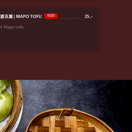
VEGGI
婆豆腐 | MAPO TOFU
25.-
4 Mapo tofu