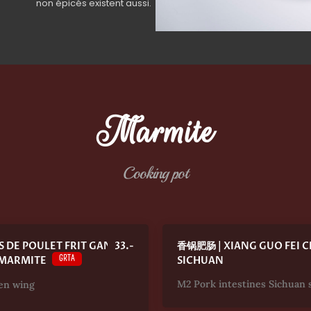
non épicés existent aussi.
Marmite
Cooking pot
 DE POULET FRIT GAN
33.-
香锅肥肠 | XIANG GUO FEI C
GRTA
 MARMITE
SICHUAN
M2 Pork intestines Sichuan 
ken wing