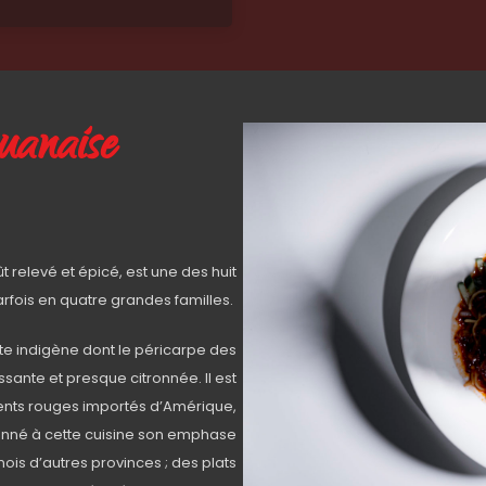
huanaise
 relevé et épicé, est une des huit
rfois en quatre grandes familles.
nte indigène dont le péricarpe des
ssante et presque citronnée. Il est
ments rouges importés d’Amérique,
donné à cette cuisine son emphase
nois d’autres provinces ; des plats