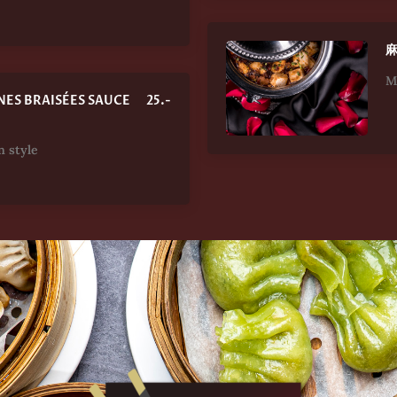
麻
M
ES BRAISÉES SAUCE
25.-
n style