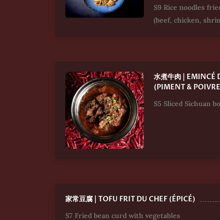
S9 Rice noodles frie
(beef, chicken, shri
水煮牛肉 | EMINCÉ 
(PIMENT & POIVR
S5 Sliced Sichuan b
家常豆腐 | TOFU FRIT DU CHEF (ÉPICÉ)
S7 Fried bean curd with vegetables