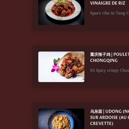
VINAIGRE DE RIZ
Spare ribs in Tang 
重庆辣子鸡 | POULET
CHONGQING
S3 Spicy crispy Cho
乌东面 | UDONG (NO
SUR ARDOISE (AU 
CREVETTE)