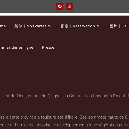
ome
菜单 | Nos cartes
预定 | Reservation
图片 | Gall
mmander en ligne
Presse
l’est du Tibet, au sud du Qinghai, du Gansu et du Shaanxi, à l’ouest 
ès à cette province a toujours été difficile. Ses sommets hauts de 6
use et humide qui favorise le développement d’une végétation parti