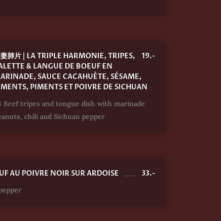
妻肺片 | LA TRIPLE HARMONIE, TRIPES,
19.-
ALETTE & LANGUE DE BOEUF EN
ARINADE, SAUCE CACAHUÈTE, SÉSAME,
IMENTS, PIMENTS ET POIVRE DE SICHUAN
4 Beef tripes and tongue dish with marinade
eanuts, chili and Sichuan pepper
F AU POIVRE NOIR SUR ARDOISE
33.-
 pepper