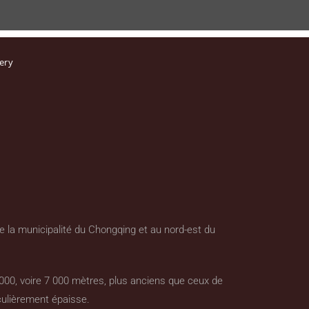
ery
de la municipalité du Chongqing et au nord-est du
 000, voire 7 000 mètres, plus anciens que ceux de
culièrement épaisse.