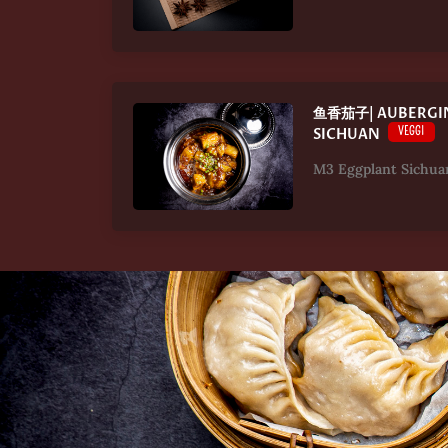
鱼香茄子| AUBERGIN
VEGGI
SICHUAN
M3 Eggplant Sichua