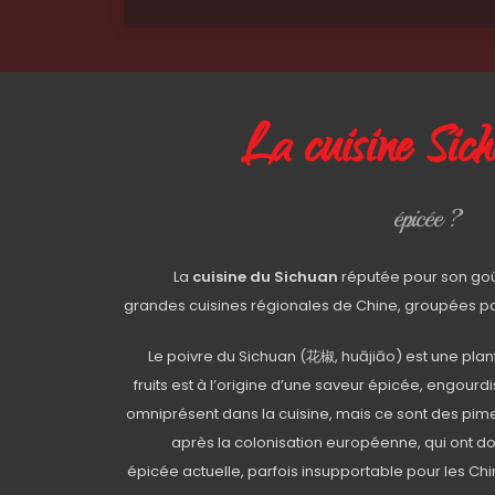
La cuisine Sic
épicée ?
La
cuisine du Sichuan
réputée pour son goût
grandes cuisines régionales de Chine, groupées pa
Le poivre du Sichuan (
花椒
,
huājiāo
) est une pla
fruits est à l’origine d’une saveur épicée, engourdi
omniprésent dans la cuisine, mais ce sont des pi
après la colonisation européenne, qui ont 
épicée actuelle, parfois insupportable pour les Chi