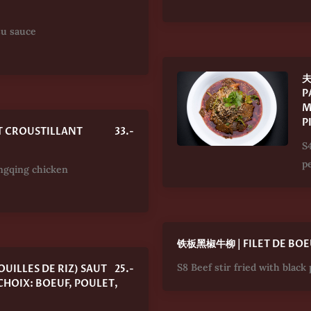
Cu sauce
夫
P
M
P
 CROUSTILLANT
33.-
S
p
ngqing chicken
铁板黑椒牛柳 | FILET DE BOEU
S8 Beef stir fried with black
UILLES DE RIZ) SAUTÉES
25.-
CHOIX: BOEUF, POULET,