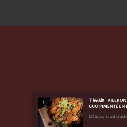
干锅鸡翅 | AILERONS
GUO PIMENTÉ EN
M1 Spicy fried chic